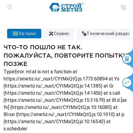
каталог
сервис
технический раздел
ЧТО-ТО ПОШЛО НЕ ТАК.
ПОЖАЛУЙСТА, ПОВТОРИТЕ ПОПЫТКУ
ПОЗЖЕ
TypeError: ml.at is not a function at
https://smetiz.ru/_nuxt/CYtMxQtQ.js:1773:60894 at Ys
(https://smetiz.ru/_nuxt/CYtMxQtQ.js:14:1385) at Gr
(https://smetiz.ru/_nuxt/CYtMxQtQ.js:14:1456) at s.call
(https://smetiz.ru/_nuxt/CYtMxQtQ.js:15:31679) at Bl.d [as
fn] (https://smetiz.ru/_nuxt/CYtMxQtQ.js:10:16085) at
Bl.run (https://smetiz.ru/_nuxt/CYtMxQtQ.js:10:1910) at p
(https://smetiz.ru/_nuxt/CYtMxQtQ.js:10:16543) at
s.scheduler