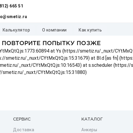
(812) 665 51
fo@smetiz.ru
калькулятор
о компании
как купить
, ПОВТОРИТЕ ПОПЫТКУ ПОЗЖЕ
t/CYtMxQtQ.js:1773:60894 at Ys (https://smetiz.ru/_nuxt/CYtMxQt
s://smetiz.ru/_nuxt/CYtMxQtQ.js:15:31679) at Bl.d [as fn] (http
/smetiz.ru/_nuxt/CYtMxQtQ.js:10:16543) at s.scheduler (https:/
://smetiz.ru/_nuxt/CYtMxQtQ.js:15:31880)
СЕРВИС
КАТАЛОГ
Доставка
Анкеры