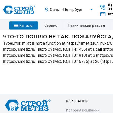
8 
31
Санкт-Петербург
in
каталог
сервис
технический раздел
ЧТО-ТО ПОШЛО НЕ ТАК. ПОЖАЛУЙСТА
TypeError: ml.at is not a function at https://smetiz.ru/_nux
(https://smetiz.ru/_nuxt/CYtMxQtQ.js:14:1456) at s.call (http
(https://smetiz.ru/_nuxt/CYtMxQtQ.js:10:1910) at p (https:/
(https://smetiz.ru/_nuxt/CYtMxQtQ.js:10:16736) at $u (https
КОМПАНИЯ
История компании