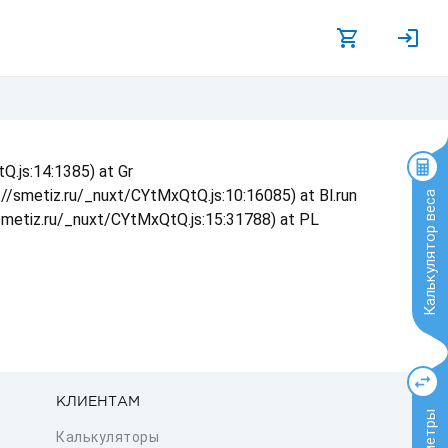
Q.js:14:1385) at Gr
s://smetiz.ru/_nuxt/CYtMxQtQ.js:10:16085) at Bl.run
Калькулятор веса
/smetiz.ru/_nuxt/CYtMxQtQ.js:15:31788) at PL
КЛИЕНТАМ
Калькуляторы