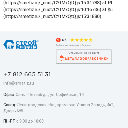
(https://smetiz.ru/_nuxt/CYtMxQtQ.js:15:31788) at PL
(https://smetiz.ru/_nuxt/CYtMxQtQ.js:10:16736) at $u
(https://smetiz.ru/_nuxt/CYtMxQtQ.js:15:31880)
+7 812 665 51 31
info@smetiz.ru
Офис:
Санкт-Петербург, ул. Софийская, 14
Склад:
Ленинградская обл., промзона Уткина Заводь, 4к2,
Дверь №5
ПН-ПТ
с 9:00 до 18:00