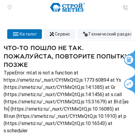
каталог
сервис
технический раздел
ЧТО-ТО ПОШЛО НЕ ТАК.
ПОЖАЛУЙСТА, ПОВТОРИТЕ ПОПЫТКУ
ПОЗЖЕ
TypeError: ml.at is not a function at
https://smetiz.ru/_nuxt/CYtMxQtQ.js:1773:60894 at Ys
(https://smetiz.ru/_nuxt/CYtMxQtQ.js:14:1385) at Gr
(https://smetiz.ru/_nuxt/CYtMxQtQ.js:14:1456) at s.call
(https://smetiz.ru/_nuxt/CYtMxQtQ.js:15:31679) at Bl.d [as
fn] (https://smetiz.ru/_nuxt/CYtMxQtQ.js:10:16085) at
Bl.run (https://smetiz.ru/_nuxt/CYtMxQtQ.js:10:1910) at p
(https://smetiz.ru/_nuxt/CYtMxQtQ.js:10:16543) at
s.scheduler