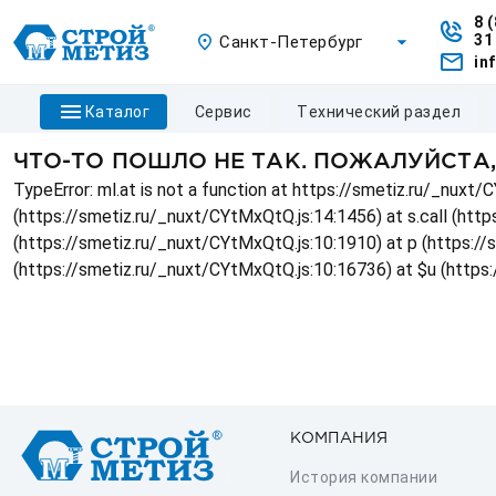
8 
31
Санкт-Петербург
in
каталог
сервис
технический раздел
ЧТО-ТО ПОШЛО НЕ ТАК. ПОЖАЛУЙСТА
TypeError: ml.at is not a function at https://smetiz.ru/_nux
(https://smetiz.ru/_nuxt/CYtMxQtQ.js:14:1456) at s.call (http
(https://smetiz.ru/_nuxt/CYtMxQtQ.js:10:1910) at p (https:/
(https://smetiz.ru/_nuxt/CYtMxQtQ.js:10:16736) at $u (https
КОМПАНИЯ
История компании