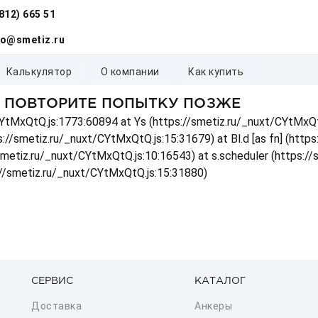
(812) 665 51
fo@smetiz.ru
калькулятор
о компании
как купить
, ПОВТОРИТЕ ПОПЫТКУ ПОЗЖЕ
t/CYtMxQtQ.js:1773:60894 at Ys (https://smetiz.ru/_nuxt/CYtMxQt
s://smetiz.ru/_nuxt/CYtMxQtQ.js:15:31679) at Bl.d [as fn] (http
/smetiz.ru/_nuxt/CYtMxQtQ.js:10:16543) at s.scheduler (https:/
://smetiz.ru/_nuxt/CYtMxQtQ.js:15:31880)
СЕРВИС
КАТАЛОГ
Доставка
Анкеры