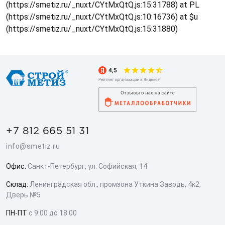
(https://smetiz.ru/_nuxt/CYtMxQtQ.js:15:31788) at PL
(https://smetiz.ru/_nuxt/CYtMxQtQ.js:10:16736) at $u
(https://smetiz.ru/_nuxt/CYtMxQtQ.js:15:31880)
+7 812 665 51 31
info@smetiz.ru
Офис:
Санкт-Петербург, ул. Софийская, 14
Склад:
Ленинградская обл., промзона Уткина Заводь, 4к2,
Дверь №5
ПН-ПТ
с 9:00 до 18:00