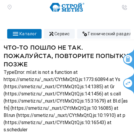
каталог
сервис
технический раздел
ЧТО-ТО ПОШЛО НЕ ТАК.
ПОЖАЛУЙСТА, ПОВТОРИТЕ ПОПЫТКУ
ПОЗЖЕ
TypeError: ml.at is not a function at
https://smetiz.ru/_nuxt/CYtMxQtQ.js:1773:60894 at Ys
(https://smetiz.ru/_nuxt/CYtMxQtQ.js:14:1385) at Gr
(https://smetiz.ru/_nuxt/CYtMxQtQ.js:14:1456) at s.call
(https://smetiz.ru/_nuxt/CYtMxQtQ.js:15:31679) at Bl.d [as
fn] (https://smetiz.ru/_nuxt/CYtMxQtQ.js:10:16085) at
Bl.run (https://smetiz.ru/_nuxt/CYtMxQtQ.js:10:1910) at p
(https://smetiz.ru/_nuxt/CYtMxQtQ.js:10:16543) at
s.scheduler