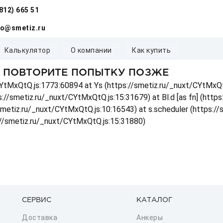
(812) 665 51
fo@smetiz.ru
калькулятор
о компании
как купить
, ПОВТОРИТЕ ПОПЫТКУ ПОЗЖЕ
t/CYtMxQtQ.js:1773:60894 at Ys (https://smetiz.ru/_nuxt/CYtMxQt
s://smetiz.ru/_nuxt/CYtMxQtQ.js:15:31679) at Bl.d [as fn] (http
/smetiz.ru/_nuxt/CYtMxQtQ.js:10:16543) at s.scheduler (https:/
://smetiz.ru/_nuxt/CYtMxQtQ.js:15:31880)
СЕРВИС
КАТАЛОГ
Доставка
Анкеры