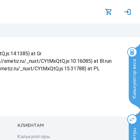
Q.js:14:1385) at Gr
s://smetiz.ru/_nuxt/CYtMxQtQ.js:10:16085) at Bl.run
Калькулятор веса
/smetiz.ru/_nuxt/CYtMxQtQ.js:15:31788) at PL
КЛИЕНТАМ
Калькуляторы