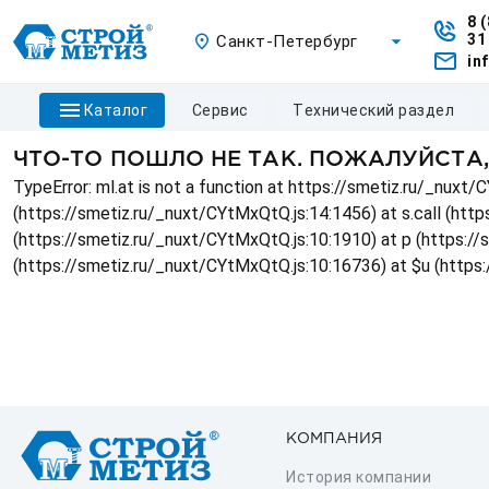
8 
31
Санкт-Петербург
in
каталог
сервис
технический раздел
ЧТО-ТО ПОШЛО НЕ ТАК. ПОЖАЛУЙСТА
TypeError: ml.at is not a function at https://smetiz.ru/_nux
(https://smetiz.ru/_nuxt/CYtMxQtQ.js:14:1456) at s.call (http
(https://smetiz.ru/_nuxt/CYtMxQtQ.js:10:1910) at p (https:/
(https://smetiz.ru/_nuxt/CYtMxQtQ.js:10:16736) at $u (https
КОМПАНИЯ
История компании