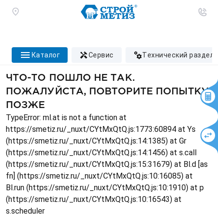
каталог
сервис
технический раздел
ЧТО-ТО ПОШЛО НЕ ТАК.
ПОЖАЛУЙСТА, ПОВТОРИТЕ ПОПЫТКУ
ПОЗЖЕ
TypeError: ml.at is not a function at
https://smetiz.ru/_nuxt/CYtMxQtQ.js:1773:60894 at Ys
(https://smetiz.ru/_nuxt/CYtMxQtQ.js:14:1385) at Gr
(https://smetiz.ru/_nuxt/CYtMxQtQ.js:14:1456) at s.call
(https://smetiz.ru/_nuxt/CYtMxQtQ.js:15:31679) at Bl.d [as
fn] (https://smetiz.ru/_nuxt/CYtMxQtQ.js:10:16085) at
Bl.run (https://smetiz.ru/_nuxt/CYtMxQtQ.js:10:1910) at p
(https://smetiz.ru/_nuxt/CYtMxQtQ.js:10:16543) at
s.scheduler