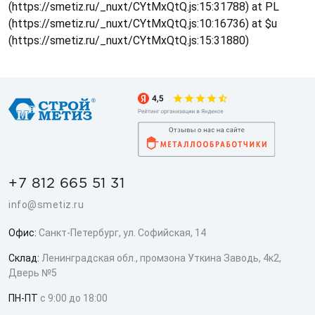
(https://smetiz.ru/_nuxt/CYtMxQtQ.js:15:31788) at PL
(https://smetiz.ru/_nuxt/CYtMxQtQ.js:10:16736) at $u
(https://smetiz.ru/_nuxt/CYtMxQtQ.js:15:31880)
+7 812 665 51 31
info@smetiz.ru
Офис:
Санкт-Петербург, ул. Софийская, 14
Склад:
Ленинградская обл., промзона Уткина Заводь, 4к2,
Дверь №5
ПН-ПТ
с 9:00 до 18:00