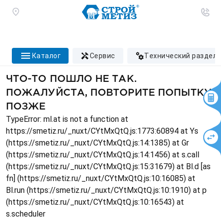
каталог
сервис
технический раздел
ЧТО-ТО ПОШЛО НЕ ТАК.
ПОЖАЛУЙСТА, ПОВТОРИТЕ ПОПЫТКУ
ПОЗЖЕ
TypeError: ml.at is not a function at
https://smetiz.ru/_nuxt/CYtMxQtQ.js:1773:60894 at Ys
(https://smetiz.ru/_nuxt/CYtMxQtQ.js:14:1385) at Gr
(https://smetiz.ru/_nuxt/CYtMxQtQ.js:14:1456) at s.call
(https://smetiz.ru/_nuxt/CYtMxQtQ.js:15:31679) at Bl.d [as
fn] (https://smetiz.ru/_nuxt/CYtMxQtQ.js:10:16085) at
Bl.run (https://smetiz.ru/_nuxt/CYtMxQtQ.js:10:1910) at p
(https://smetiz.ru/_nuxt/CYtMxQtQ.js:10:16543) at
s.scheduler