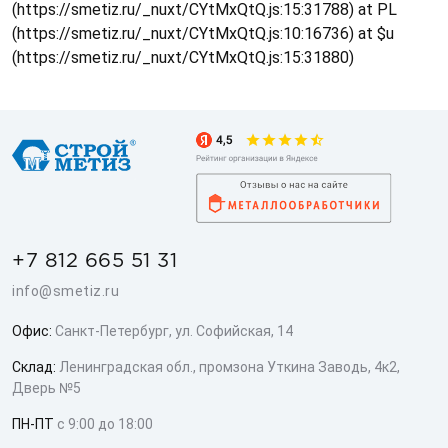
(https://smetiz.ru/_nuxt/CYtMxQtQ.js:15:31788) at PL
(https://smetiz.ru/_nuxt/CYtMxQtQ.js:10:16736) at $u
(https://smetiz.ru/_nuxt/CYtMxQtQ.js:15:31880)
+7 812 665 51 31
info@smetiz.ru
Офис:
Санкт-Петербург, ул. Софийская, 14
Склад:
Ленинградская обл., промзона Уткина Заводь, 4к2,
Дверь №5
ПН-ПТ
с 9:00 до 18:00