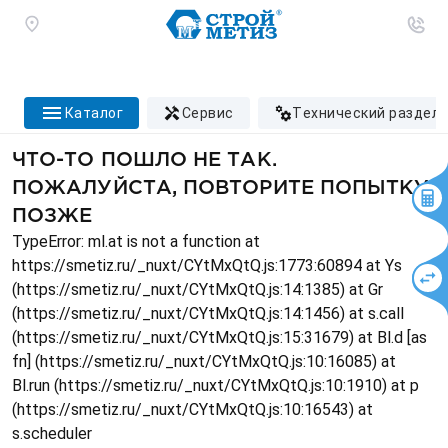
каталог
сервис
технический раздел
ЧТО-ТО ПОШЛО НЕ ТАК.
ПОЖАЛУЙСТА, ПОВТОРИТЕ ПОПЫТКУ
ПОЗЖЕ
TypeError: ml.at is not a function at
https://smetiz.ru/_nuxt/CYtMxQtQ.js:1773:60894 at Ys
(https://smetiz.ru/_nuxt/CYtMxQtQ.js:14:1385) at Gr
(https://smetiz.ru/_nuxt/CYtMxQtQ.js:14:1456) at s.call
(https://smetiz.ru/_nuxt/CYtMxQtQ.js:15:31679) at Bl.d [as
fn] (https://smetiz.ru/_nuxt/CYtMxQtQ.js:10:16085) at
Bl.run (https://smetiz.ru/_nuxt/CYtMxQtQ.js:10:1910) at p
(https://smetiz.ru/_nuxt/CYtMxQtQ.js:10:16543) at
s.scheduler