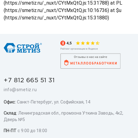
(https://smetiz.ru/_nuxt/CYtMxQtQ.js:15:31788) at PL
(https://smetiz.ru/_nuxt/CYtMxQtQ.js:10:16736) at $u
(https://smetiz.ru/_nuxt/CYtMxQtQ.js:15:31880)
+7 812 665 51 31
info@smetiz.ru
Офис:
Санкт-Петербург, ул. Софийская, 14
Склад:
Ленинградская обл., промзона Уткина Заводь, 4к2,
Дверь №5
ПН-ПТ
с 9:00 до 18:00