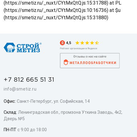
(https://smetiz.ru/_nuxt/CYtMxQtQ.js:15:31788) at PL
(https://smetiz.ru/_nuxt/CYtMxQtQ.js:10:16736) at $u
(https://smetiz.ru/_nuxt/CYtMxQtQ.js:15:31880)
+7 812 665 51 31
info@smetiz.ru
Офис:
Санкт-Петербург, ул. Софийская, 14
Склад:
Ленинградская обл., промзона Уткина Заводь, 4к2,
Дверь №5
ПН-ПТ
с 9:00 до 18:00