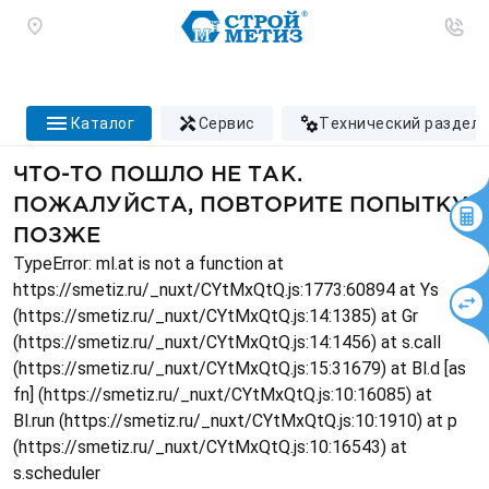
каталог
сервис
технический раздел
ЧТО-ТО ПОШЛО НЕ ТАК.
ПОЖАЛУЙСТА, ПОВТОРИТЕ ПОПЫТКУ
ПОЗЖЕ
TypeError: ml.at is not a function at
https://smetiz.ru/_nuxt/CYtMxQtQ.js:1773:60894 at Ys
(https://smetiz.ru/_nuxt/CYtMxQtQ.js:14:1385) at Gr
(https://smetiz.ru/_nuxt/CYtMxQtQ.js:14:1456) at s.call
(https://smetiz.ru/_nuxt/CYtMxQtQ.js:15:31679) at Bl.d [as
fn] (https://smetiz.ru/_nuxt/CYtMxQtQ.js:10:16085) at
Bl.run (https://smetiz.ru/_nuxt/CYtMxQtQ.js:10:1910) at p
(https://smetiz.ru/_nuxt/CYtMxQtQ.js:10:16543) at
s.scheduler