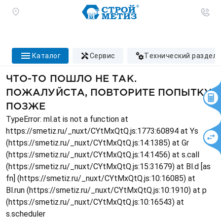
каталог
сервис
технический раздел
ЧТО-ТО ПОШЛО НЕ ТАК.
ПОЖАЛУЙСТА, ПОВТОРИТЕ ПОПЫТКУ
ПОЗЖЕ
TypeError: ml.at is not a function at
https://smetiz.ru/_nuxt/CYtMxQtQ.js:1773:60894 at Ys
(https://smetiz.ru/_nuxt/CYtMxQtQ.js:14:1385) at Gr
(https://smetiz.ru/_nuxt/CYtMxQtQ.js:14:1456) at s.call
(https://smetiz.ru/_nuxt/CYtMxQtQ.js:15:31679) at Bl.d [as
fn] (https://smetiz.ru/_nuxt/CYtMxQtQ.js:10:16085) at
Bl.run (https://smetiz.ru/_nuxt/CYtMxQtQ.js:10:1910) at p
(https://smetiz.ru/_nuxt/CYtMxQtQ.js:10:16543) at
s.scheduler