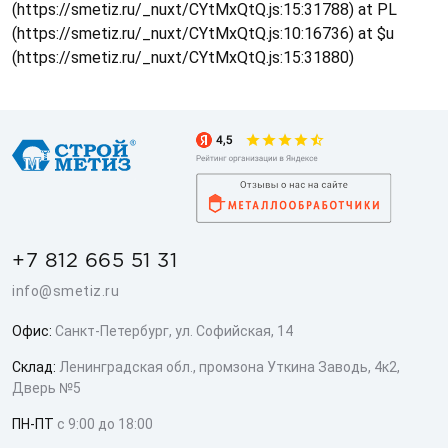
(https://smetiz.ru/_nuxt/CYtMxQtQ.js:15:31788) at PL
(https://smetiz.ru/_nuxt/CYtMxQtQ.js:10:16736) at $u
(https://smetiz.ru/_nuxt/CYtMxQtQ.js:15:31880)
+7 812 665 51 31
info@smetiz.ru
Офис:
Санкт-Петербург, ул. Софийская, 14
Склад:
Ленинградская обл., промзона Уткина Заводь, 4к2,
Дверь №5
ПН-ПТ
с 9:00 до 18:00