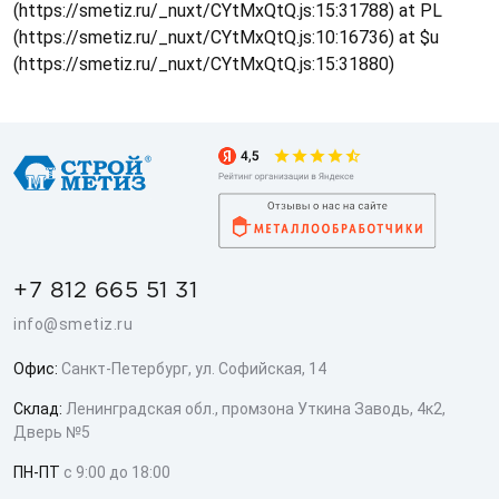
(https://smetiz.ru/_nuxt/CYtMxQtQ.js:15:31788) at PL
(https://smetiz.ru/_nuxt/CYtMxQtQ.js:10:16736) at $u
(https://smetiz.ru/_nuxt/CYtMxQtQ.js:15:31880)
+7 812 665 51 31
info@smetiz.ru
Офис:
Санкт-Петербург, ул. Софийская, 14
Склад:
Ленинградская обл., промзона Уткина Заводь, 4к2,
Дверь №5
ПН-ПТ
с 9:00 до 18:00