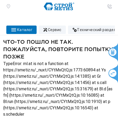
каталог
сервис
технический раздел
ЧТО-ТО ПОШЛО НЕ ТАК.
ПОЖАЛУЙСТА, ПОВТОРИТЕ ПОПЫТКУ
ПОЗЖЕ
TypeError: ml.at is not a function at
https://smetiz.ru/_nuxt/CYtMxQtQ.js:1773:60894 at Ys
(https://smetiz.ru/_nuxt/CYtMxQtQ.js:14:1385) at Gr
(https://smetiz.ru/_nuxt/CYtMxQtQ.js:14:1456) at s.call
(https://smetiz.ru/_nuxt/CYtMxQtQ.js:15:31679) at Bl.d [as
fn] (https://smetiz.ru/_nuxt/CYtMxQtQ.js:10:16085) at
Bl.run (https://smetiz.ru/_nuxt/CYtMxQtQ.js:10:1910) at p
(https://smetiz.ru/_nuxt/CYtMxQtQ.js:10:16543) at
s.scheduler